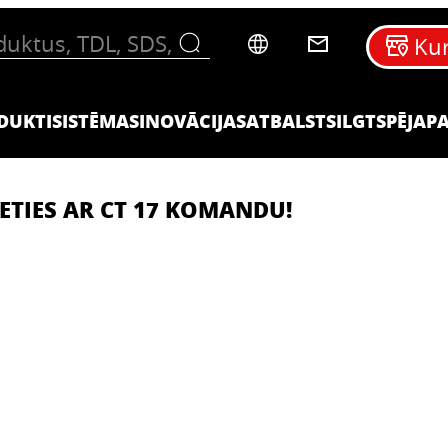
Kur
DUKTI
SISTĒMAS
INOVĀCIJAS
ATBALSTS
ILGTSPĒJA
P
IETIES AR CT 17 KOMANDU!