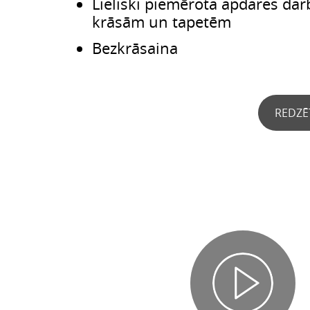
Lieliski piemērota apdares da
krāsām un tapetēm
Bezkrāsaina
REDZĒ