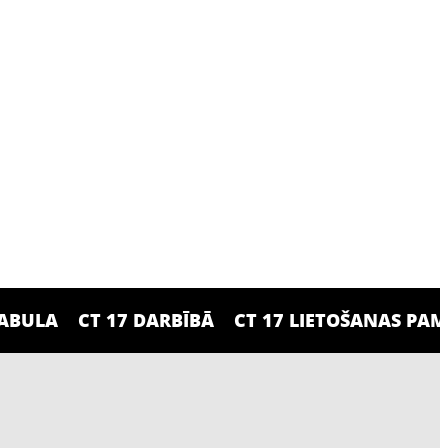
TABULA
CT 17 DARBĪBĀ
CT 17 LIETOŠANAS PA