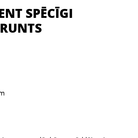
ENT SPĒCĪGI
GRUNTS
ēm