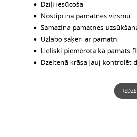
Dziļi iesūcoša
Nostiprina pamatnes virsmu
Samazina pamatnes uzsūkšana
Uzlabo saķeri ar pamatni
Lieliski piemērota kā pamats f
Dzeltenā krāsa ļauj kontrolēt 
REDZĒ