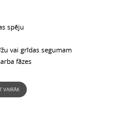
s spēju
līžu vai grīdas segumam
darba fāzes
T VAIRĀK