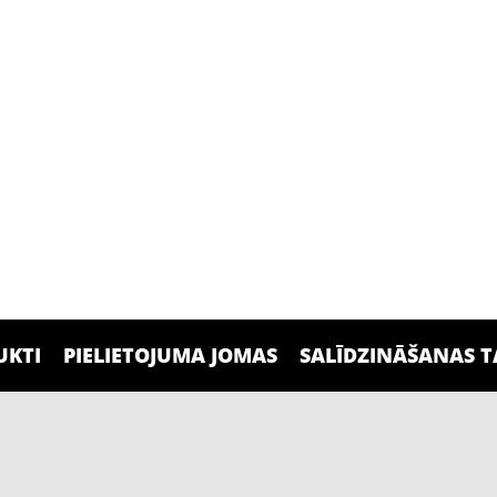
UKTI
PIELIETOJUMA JOMAS
SALĪDZINĀŠANAS 