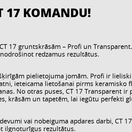
CT 17 KOMANDU!
CT 17 gruntskrāsām – Profi un Transparent. 
 nodrošinot redzamus rezultātus.
šķirīgām pielietojuma jomām. Profi ir lielis
atni, ieteicama lietošanai pirms keramisko f
āšanas. No otras puses, CT 17 Transparent 
es, krāsām un tapetēm, lai iegūtu perfekti 
 uzdevumi vai nobeiguma apdares darbi, CT 17
ilgnoturīgus rezultātus.