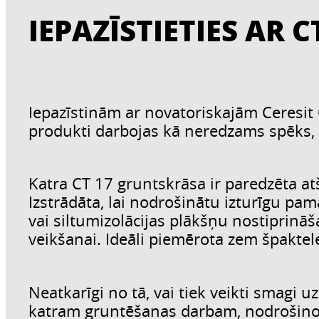
IEPAZĪSTIETIES AR 
Iepazīstinām ar novatoriskajām Ceresit 
produkti darbojas kā neredzams spēks,
Katra CT 17 gruntskrāsa ir paredzēta at
Izstrādāta, lai nodrošinātu izturīgu pam
vai siltumizolācijas plākšņu nostiprin
veikšanai. Ideāli piemērota zem špaktel
Neatkarīgi no tā, vai tiek veikti smagi
katram gruntēšanas darbam, nodrošinot 