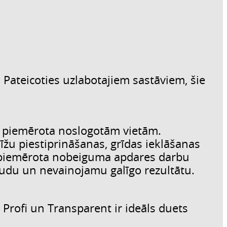
Pateicoties uzlabotajiem sastāviem, šie
ki piemērota noslogotām vietām.
līžu piestiprināšanas, grīdas ieklāšanas
ir piemērota nobeiguma apdares darbu
gludu un nevainojamu galīgo rezultātu.
 Profi un Transparent ir ideāls duets