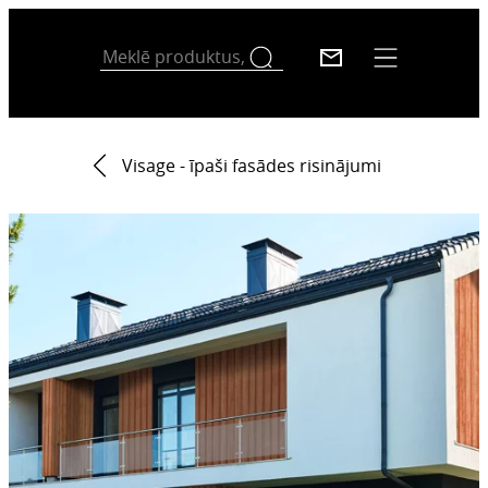
Visage - īpaši fasādes risinājumi