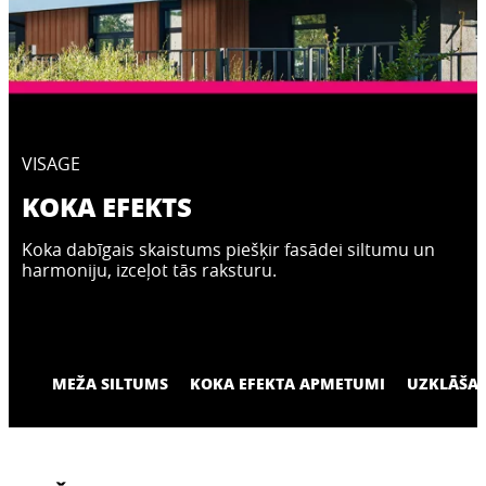
VISAGE
KOKA EFEKTS
Koka dabīgais skaistums piešķir fasādei siltumu un
harmoniju, izceļot tās raksturu.
MEŽA SILTUMS
KOKA EFEKTA APMETUMI
UZKLĀŠAN