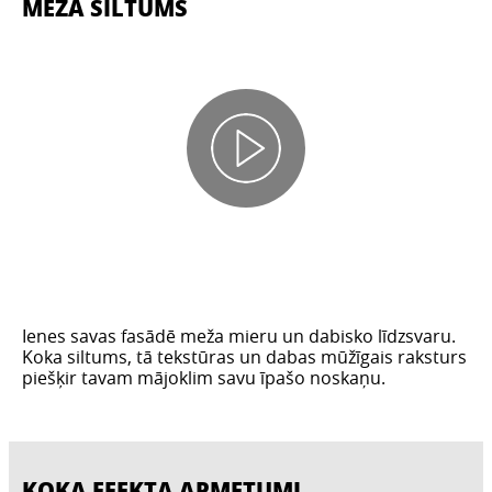
MEŽA SILTUMS
Ienes savas fasādē meža mieru un dabisko līdzsvaru.
Koka siltums, tā tekstūras un dabas mūžīgais raksturs
piešķir tavam mājoklim savu īpašo noskaņu.
KOKA EFEKTA APMETUMI