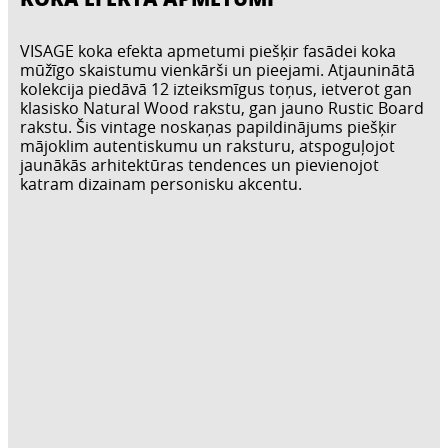
VISAGE koka efekta apmetumi piešķir fasādei koka
mūžīgo skaistumu vienkārši un pieejami. Atjauninātā
kolekcija piedāvā 12 izteiksmīgus toņus, ietverot gan
klasisko Natural Wood rakstu, gan jauno Rustic Board
rakstu. Šis vintage noskaņas papildinājums piešķir
mājoklim autentiskumu un raksturu, atspoguļojot
jaunākās arhitektūras tendences un pievienojot
katram dizainam personisku akcentu.