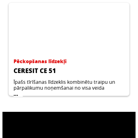
Pēckopšanas līdzekļi
CERESIT CE 51
Īpašs tīrīšanas līdzeklis kombinētu traipu un
pārpalikumu noņemšanai no visa veida
keramikas plāksnēm un dabiskā akmens.
...