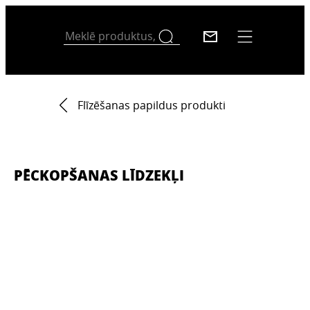
Flīzēšanas papildus produkti
PĒCKOPŠANAS LĪDZEKĻI