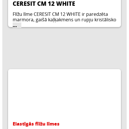
CERESIT CM 12 WHITE
Flīžu līme CERESIT CM 12 WHITE ir paredzēta
marmora, gaišā kaļķakmens un rupju kristālisko
iežu plātņu un dažādu mozaīku piestiprināšanai
...
gan pie deformācijai pakļautām, gan stabilām
virsmām.
Elastīgās flīžu līmes