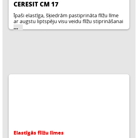
CERESIT CM 17
Īpaši elastīga, šķiedrām pastiprināta flīžu līme
ar augstu liptspēju visu veidu flīžu stiprināšanai
uz sarežģītām pamatnēm un lielformāta flīzēm.
...
Elastīgās flīžu līmes