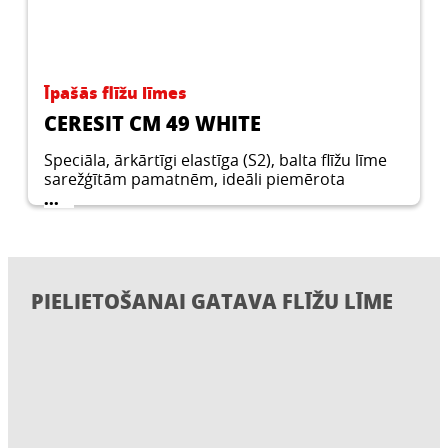
Īpašās flīžu līmes
CERESIT CM 49 WHITE
Speciāla, ārkārtīgi elastīga (S2), balta flīžu līme
sarežģītām pamatnēm, ideāli piemērota
lielformāta flīzēm, svaigiem kloniem un
...
dabīgajam akmenim.
PIELIETOŠANAI GATAVA FLĪŽU LĪME