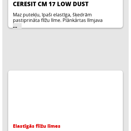
CERESIT CM 17 LOW DUST
Maz putekļu, īpaši elastīga, šķedrām
pastiprināta flīžu līme. Plānkārtas līmjava
keramikas plāksnīšu stiprināšanai uz
...
deformējamām un kritiskām.
Elastīgās flīžu līmes