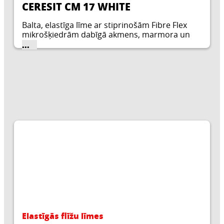
CERESIT CM 17 WHITE
Balta, elastīga līme ar stiprinošām Fibre Flex
mikrošķiedrām dabīgā akmens, marmora un
mozaīkas flīzēm. Javu var izmantot gan arī uz
...
sliktā stāvoklī esošām deformējamām
pamatnēm.
Elastīgās flīžu līmes