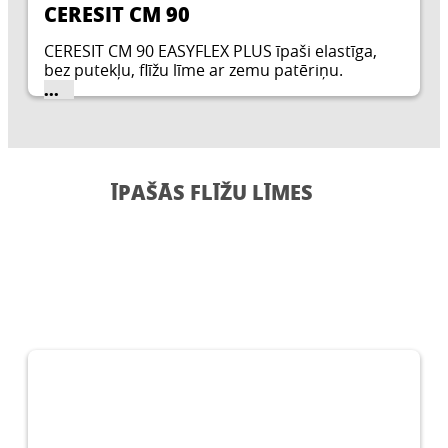
CERESIT CM 90
CERESIT CM 90 EASYFLEX PLUS īpaši elastīga,
bez putekļu, flīžu līme ar zemu patēriņu.
CERESIT CM 90 veido elastīgu līmes kārtiņu un
...
novērš spriegumu rašanos uz kritiskām
virsmām.
ĪPAŠĀS FLĪŽU LĪMES