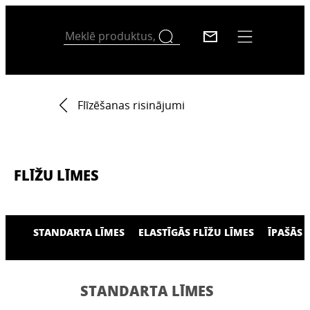
Flīzēšanas risinājumi
FLĪŽU LĪMES
STANDARTA LĪMES
ELASTĪGĀS FLĪŽU LĪMES
ĪPAŠĀS 
STANDARTA LĪMES