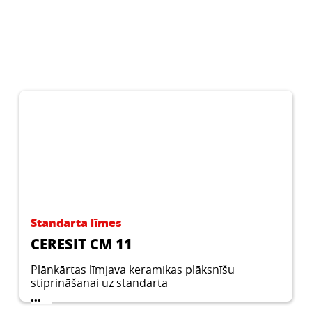
Standarta līmes
CERESIT CM 11
Plānkārtas līmjava keramikas plāksnīšu
stiprināšanai uz standarta
nedeformējamām pamatnēm.
...