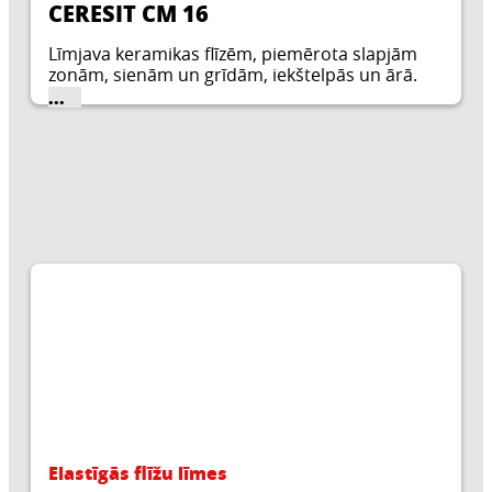
CERESIT CM 16
Līmjava keramikas flīzēm, piemērota slapjām
zonām, sienām un grīdām, iekštelpās un ārā.
...
Elastīgās flīžu līmes