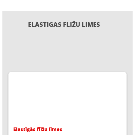
ELASTĪGĀS FLĪŽU LĪMES
Elastīgās flīžu līmes