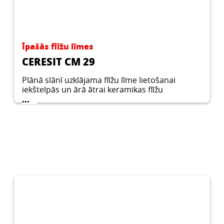
Īpašās flīžu līmes
CERESIT CM 29
Plānā slānī uzklājama flīžu līme lietošanai
iekštelpās un ārā ātrai keramikas flīžu
piestiprināšanai nedeformējamām pamatnēm.
...