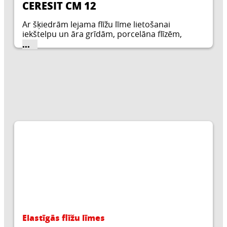
CERESIT CM 12
Ar šķiedrām lejama flīžu līme lietošanai
iekštelpu un āra grīdām, porcelāna flīzēm,
piemērota apsildāmajām grīdām.
...
Elastīgās flīžu līmes