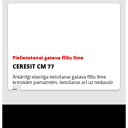
Pielietošanai gatava flīžu līme
CERESIT CM 77
Ārkārtīgi elastīga lietošanai gatava flīžu līme
kritiskām pamatnēm, lietošanai arī uz nedaudz
vibrējošām virsmām, piemērota lietošanai
...
iekštelpās un ārā. CERESIT CM 77 ir vislabākā
līme, jo īpaši lielu keramisko vai sintētisko
materiālu plātņu salīmēšanai.