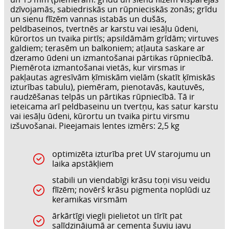
dzīvojamās, sabiedriskās un rūpnieciskās zonās; grīdu
un sienu flīzēm vannas istabās un dušās,
peldbaseinos, tvertnēs ar karstu vai iesāļu ūdeni,
kūrortos un tvaika pirtīs; apsildāmām grīdām; virtuves
galdiem; terasēm un balkoniem; atļauta saskare ar
dzeramo ūdeni un izmantošanai pārtikas rūpniecībā.
Piemērota izmantošanai vietās, kur virsmas ir
pakļautas agresīvām ķīmiskām vielām (skatīt ķīmiskās
izturības tabulu), piemēram, pienotavās, kautuvēs,
raudzēšanas telpās un pārtikas rūpniecībā. Tā ir
ieteicama arī peldbaseinu un tvertņu, kas satur karstu
vai iesāļu ūdeni, kūrortu un tvaika pirtu virsmu
izšuvošanai. Pieejamais lentes izmērs: 2,5 kg
optimizēta izturība pret UV starojumu un
laika apstākļiem
stabili un viendabīgi krāsu toņi visu veidu
flīzēm; novērš krāsu pigmenta noplūdi uz
keramikas virsmām
ārkārtīgi viegli pielietot un tīrīt pat
salīdzinājumā ar cementa šuvju javu