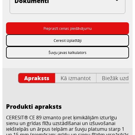
Dokumenti
Pieprasīt cenas piedāvājumu
Ceresit izplatītāji
Šuvju javas kalkulators
Apraksts
Kā izmantot
Biežāk uzdot
Produkti apraksts
CERESIT® CE 89 izmanto pret ķimikālijām izturīgu
sienu un grīdas flīžu uzstādīšanai un izšuvošanai
iekštelpās un ārpus telpām ar šuvju platumu starp 1
un 15 mm (piemēram: grīdu un sienu flīzēm vispārējās