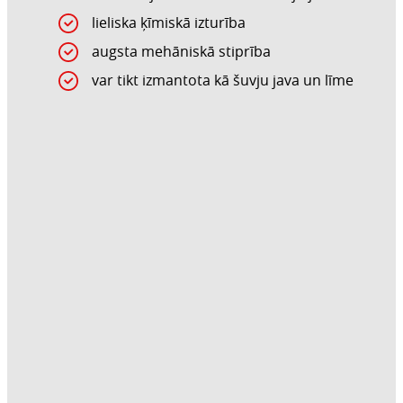
lieliska ķīmiskā izturība
augsta mehāniskā stiprība
var tikt izmantota kā šuvju java un līme