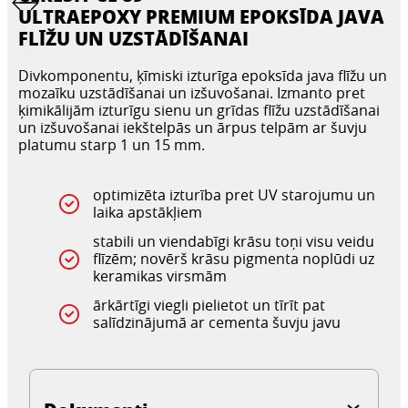
ULTRAEPOXY PREMIUM EPOKSĪDA JAVA
FLĪŽU UN UZSTĀDĪŠANAI
Divkomponentu, ķīmiski izturīga epoksīda java flīžu un
mozaīku uzstādīšanai un izšuvošanai. Izmanto pret
ķimikālijām izturīgu sienu un grīdas flīžu uzstādīšanai
un izšuvošanai iekštelpās un ārpus telpām ar šuvju
platumu starp 1 un 15 mm.
optimizēta izturība pret UV starojumu un
laika apstākļiem
stabili un viendabīgi krāsu toņi visu veidu
flīzēm; novērš krāsu pigmenta noplūdi uz
keramikas virsmām
ārkārtīgi viegli pielietot un tīrīt pat
salīdzinājumā ar cementa šuvju javu