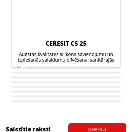
CERESIT CS 25
Augstas kvalitātes silikons savienojumu un
izplešanās salaidumu blīvēšanai sanitārajās
telpās.
...
Saistītie raksti
Skatīt visus