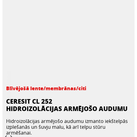
Blīvējošā lente/membrānas/citi
CERESIT CL 252
HIDROIZOLĀCIJAS ARMĒJOŠO AUDUMU
Hidroizolācijas armējošo audumu izmanto iekštelpās
izplešanās un šuvju malu, kā arī telpu stūru
armēšanai.