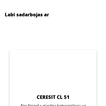
Labi sadarbojas ar
CERESIT CL 51
Ātri žūstoša elastīga hidroizolācija uz