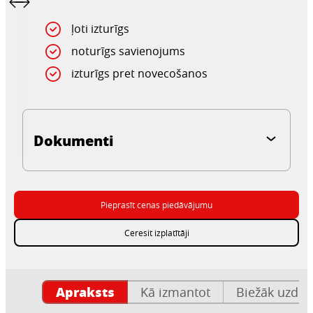
ļoti izturīgs
noturīgs savienojums
izturīgs pret novecošanos
Dokumenti
Pieprasīt cenas piedāvājumu
Ceresit izplatītāji
Apraksts
Kā izmantot
Biežāk uzdot