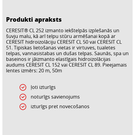
Produkti apraksts
CERESIT® CL 252 izmanto iekštelpās izplešanās un
šuvju malu, kā arī telpu stūru armēšanai kopā ar
CERESIT hidroizolāciju CERESIT CL 50 vai CERESIT CL
51. Tipiskas lietošanas vietas ir virtuves, tualetes
telpas, vannasistabas un dušas telpas. Saunās, spa un
baseinos ir jāizmanto elastīgais hidroizolācijas
audums CERESIT CL 152 vai CERESIT CL 89. Pieejamais
lentes izmērs: 20 m, 50m
ļoti izturīgs
noturīgs savienojums
izturīgs pret novecošanos