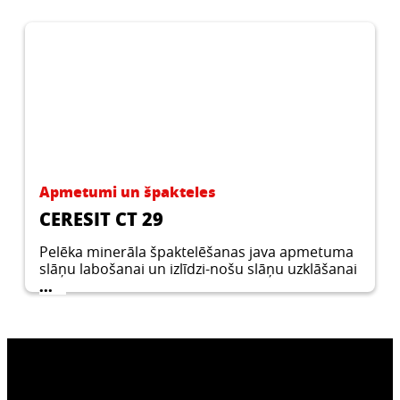
Apmetumi un špakteles
CERESIT CT 29
Pelēka minerāla špaktelēšanas java apmetuma
slāņu labošanai un izlīdzi-nošu slāņu uzklāšanai
iekšdarbos un āra darbos.
...