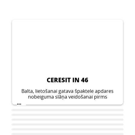
CERESIT IN 46
Balta, lietošanai gatava špaktele apdares
nobeiguma slāņa veidošanai pirms
krāsošanas un tapešu līmēšanas
...