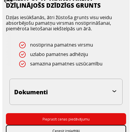
DZĪĻINĀJOŠS DZĪDZĪGS GRUNTS
Dziļas iesūkšanās, ātri žūstoša grunts visu veidu
absorbējošu pamatņu virsmas nostiprināšanai,
piemērota lietošanai iekštelpās un ārā.
nostiprina pamatnes virsmu
uzlabo pamatnes adhēziju
samazina pamatnes uzsūcamību
Dokumenti
Pieprasīt cenas piedāvājumu
Ceresit izplatītāji