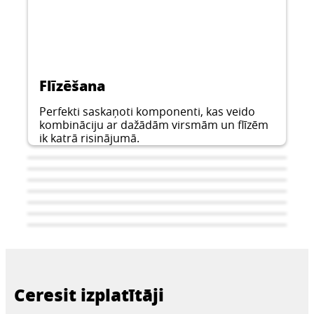
un slapjās telpās.
Flīzēšana
Perfekti saskaņoti komponenti, kas veido
kombināciju ar dažādām virsmām un flīzēm
ik katrā risinājumā.
Ceresit izplatītāji