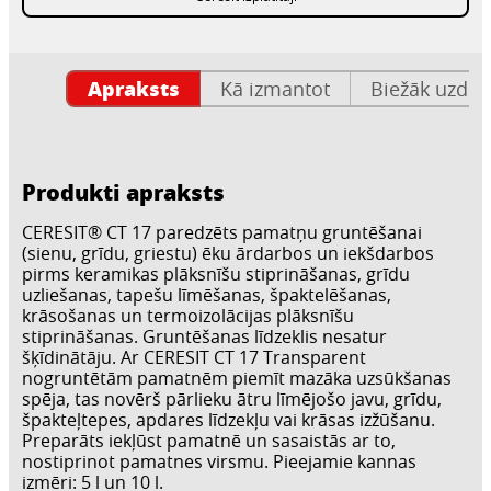
Apraksts
Kā izmantot
Biežāk uzdot
Produkti apraksts
CERESIT® CT 17 paredzēts pamatņu gruntēšanai
(sienu, grīdu, griestu) ēku ārdarbos un iekšdarbos
pirms keramikas plāksnīšu stiprināšanas, grīdu
uzliešanas, tapešu līmēšanas, špaktelēšanas,
krāsošanas un termoizolācijas plāksnīšu
stiprināšanas. Gruntēšanas līdzeklis nesatur
šķīdinātāju. Ar CERESIT CT 17 Transparent
nogruntētām pamatnēm piemīt mazāka uzsūkšanas
spēja, tas novērš pārlieku ātru līmējošo javu, grīdu,
špakteļtepes, apdares līdzekļu vai krāsas izžūšanu.
Preparāts iekļūst pamatnē un sasaistās ar to,
nostiprinot pamatnes virsmu. Pieejamie kannas
izmēri: 5 l un 10 l.