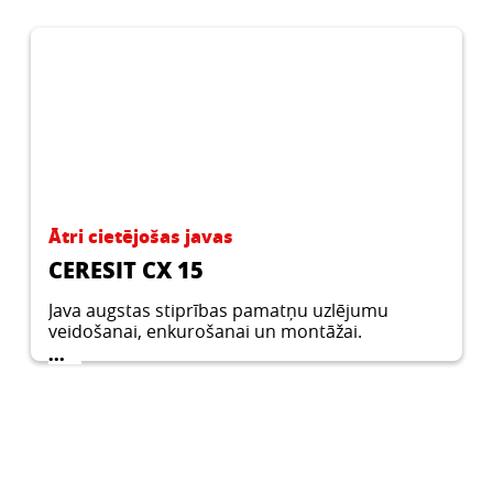
Ātri cietējošas javas
CERESIT CX 15
Java augstas stiprības pamatņu uzlējumu
veidošanai, enkurošanai un montāžai.
...