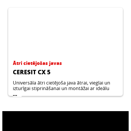
Ātri cietējošas javas
CERESIT CX 5
Universāla ātri cietējoša java ātrai, vieglai un
izturīgai stiprināšanai un montāžai ar ideālu
konsistenci horizontālām un vertikālām
...
pamatnēm lietošanai iekštelpās un ārā.