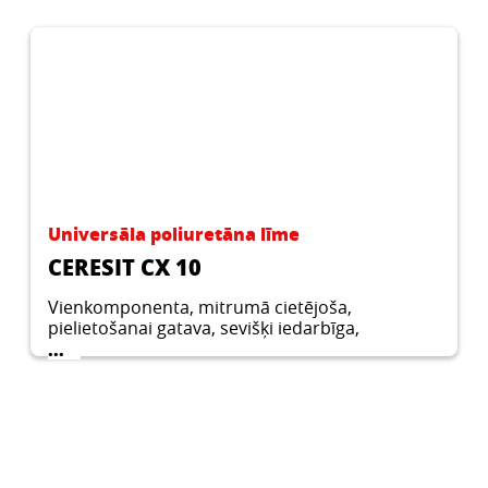
Universāla poliuretāna līme
CERESIT CX 10
Vienkomponenta, mitrumā cietējoša,
pielietošanai gatava, sevišķi iedarbīga,
universāla poliuretāna putu līme.
...