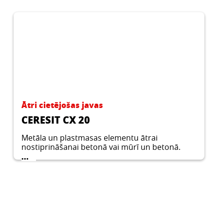
Ātri cietējošas javas
CERESIT CX 20
Metāla un plastmasas elementu ātrai
nostiprināšanai betonā vai mūrī un betonā.
Plaisu, caurumu utt aizpildīšanai un fiksācijas
...
elementiem. Līdz 50 mm platu spraugu
aizpildīšanai.