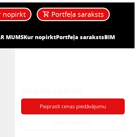
 nopirkt
Portfeļa saraksts
AR MUMS
Kur nopirkt
Portfeļa saraksts
BIM
Skatīt vairāk
Pieprasīt cenas piedāvājumu
Ceresit izplatītāji