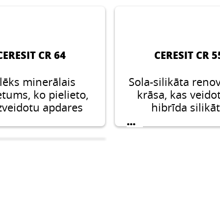
CERESIT CR 64
CERESIT CR 5
lēks minerālais
Sola-silikāta reno
ums, ko pielieto,
krāsa, kas veido
izveidotu apdares
hibrīda silikā
lāņus sanējošo
saistvielu.
...
tumu sistēmā, kā
rī tradicionālos
tumus plānā (līdz
5 mm) slānī.