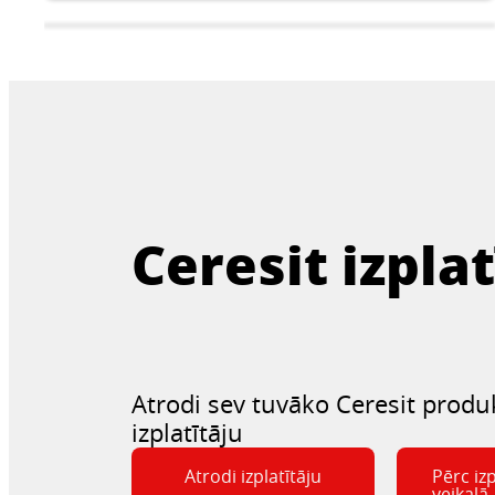
Ceresit izplat
Injekcijas
Atrodi sev tuvāko Ceresit produ
izplatītāju
Atrodi izplatītāju
Pērc izp
veikalā