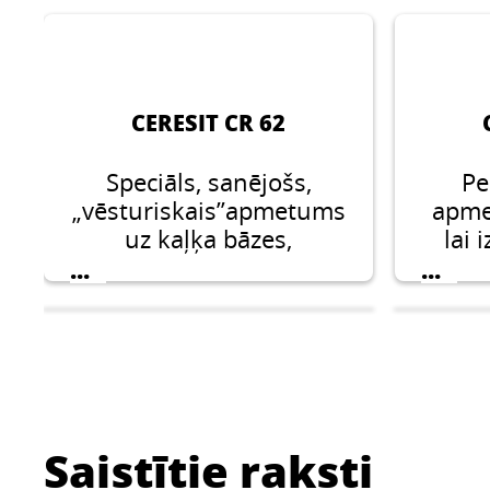
CERESIT CR 62
Speciāls, sanējošs,
Pe
„vēsturiskais”apmetums
apmet
uz kaļķa bāzes,
lai 
atbilstošs WTA
s
...
...
standartiem, 10 - 20
apme
mm biezu slāņu
a
veidošanai.
apme
Pielietojumam telpās un
ārpus tām.
Saistītie raksti