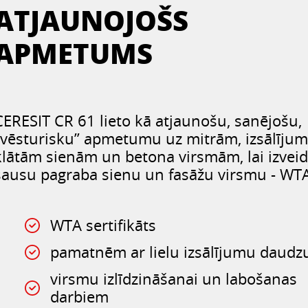
ATJAUNOJOŠS
APMETUMS
CERESIT CR 61 lieto kā atjaunošu, sanējošu,
„vēsturisku” apmetumu uz mitrām, izsālīju
klātām sienām un betona virsmām, lai izvei
sausu pagraba sienu un fasāžu virsmu - WT
WTA sertifikāts
pamatnēm ar lielu izsālījumu daud
virsmu izlīdzināšanai un labošanas
darbiem