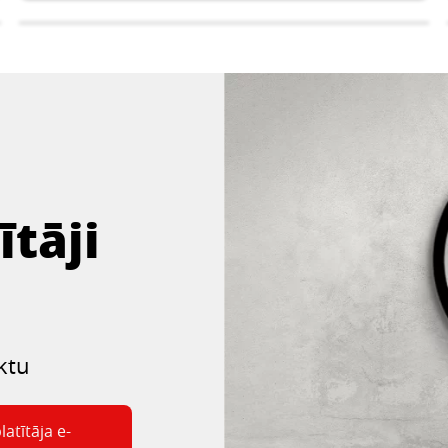
ītāji
Apmetumi Sanācijai,
ktu
Renovācijai
latītāja e-