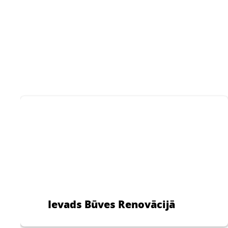
CERESIT CT 54
Hidrofoba, tvaika
Pied
caurlaidīga krāsa fasāžu
un ēku iekštelpu
ko
krāsošanai.
grīd
...
...
ze
Ievads Būves Renovācijā