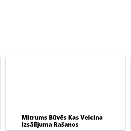
CERESIT CC 81
eva pie javām un
betona, kā arī
ntaktslāņu zem
ām un gruntējumu
m apmetumiem
izveidošanai.
Mitrums Būvēs Kas Veicina
Izsālījuma Rašanos