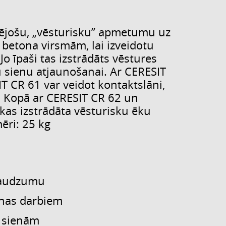
nējošu, „vēsturisku” apmetumu uz
betona virsmām, lai izveidotu
o īpaši tas izstrādāts vēstures
u sienu atjaunošanai. Ar CERESIT
T CR 61 var veidot kontaktslāni,
. Kopā ar CERESIT CR 62 un
kas izstrādāta vēsturisku ēku
ēri: 25 kg
daudzumu
anas darbiem
 sienām