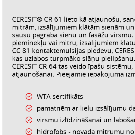
CERESIT® CR 61 lieto kā atjaunošu, sa
mitrām, izsālījumiem klātām sienām un 
sausu pagraba sienu un fasāžu virsmu. J
pieminekļu vai mitru, izsālījumiem klāt
CC 81 kontaktemulsijas piedevu, CERESI
kas uzlabos turpmāko slāņu pielipšanu
CERESIT CR 64 tas veido īpašu sistēmu, 
atjaunošanai. Pieejamie iepakojuma izm
WTA sertifikāts
pamatnēm ar lielu izsālījumu 
virsmu izlīdzināšanai un laboš
hidrofobs - novada mitrumu no