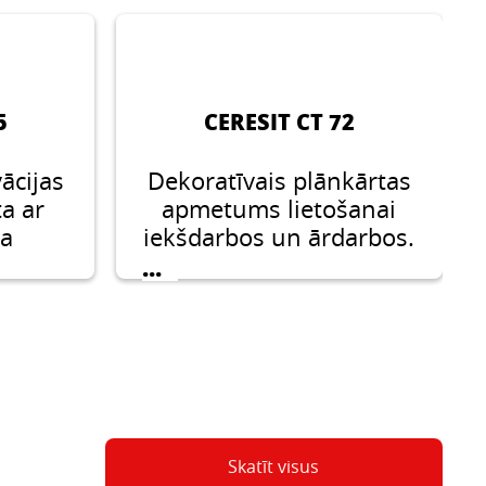
5
CERESIT CT 72
vācijas
Dekoratīvais plānkārtas
ta ar
apmetums lietošanai
ta
iekšdarbos un ārdarbos.
Silikātapmetums,
...
„akmentiņu” faktūra,
grauda izmērs 1,5 mm,
2,0 mm vai 2,5 mm
Skatīt visus