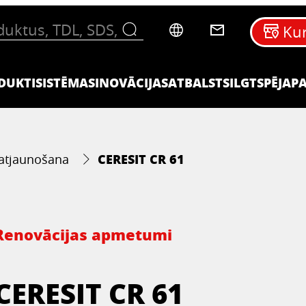
Kur
DUKTI
SISTĒMAS
INOVĀCIJAS
ATBALSTS
ILGTSPĒJA
P
CERESIT CR 61
 atjaunošana
Renovācijas apmetumi
CERESIT CR 61