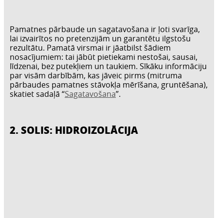
Pamatnes pārbaude un sagatavošana ir ļoti svarīga,
lai izvairītos no pretenzijām un garantētu ilgstošu
rezultātu. Pamatā virsmai ir jāatbilst šādiem
nosacījumiem: tai jābūt pietiekami nestošai, sausai,
līdzenai, bez putekļiem un taukiem. Sīkāku informāciju
par visām darbībām, kas jāveic pirms (mitruma
pārbaudes pamatnes stāvokļa mērīšana, gruntēšana),
skatiet sadaļā “
Sagatavošana
”.
2. SOLIS: HIDROIZOLĀCIJA