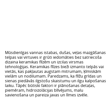
Mūsdienīgas vannas istabas, dušas, veļas mazgāšanas
telpas vai virtuves ir grūti iedomāties bez satriecoša
dizaina keramikas flīzēm un izcilas virsmas
tehnoloģijas. Keramikas flīzes bieži izmanto telpās vai
vietās, kas pakļautas augstam mitrumam, ķīmiskām
vielām un nodilumam. Paredzams, ka flīžu grīdas un
sienas piedāvās ilgstošu skaistumu un ilgu kalpošanas
laiku. Tāpēc būtiski faktori ir plānošanas detaļas,
piemēram, hidroizolācijas blīvējums, malu
savienošana un pareiza javas un līmes izvēle.