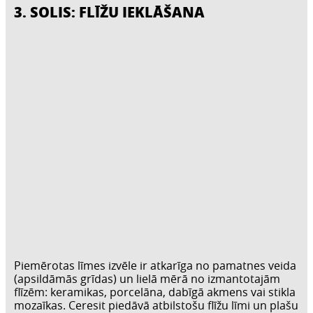
3. SOLIS: FLĪŽU IEKLĀŠANA
Piemērotas līmes izvēle ir atkarīga no pamatnes veida
(apsildāmās grīdas) un lielā mērā no izmantotajām
flīzēm: keramikas, porcelāna, dabīgā akmens vai stikla
mozaīkas. Ceresit piedāvā atbilstošu flīžu līmi un plašu