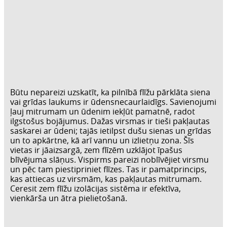
Būtu nepareizi uzskatīt, ka pilnībā flīžu pārklāta siena
vai grīdas laukums ir ūdensnecaurlaidīgs. Savienojumi
ļauj mitrumam un ūdenim iekļūt pamatnē, radot
ilgstošus bojājumus. Dažas virsmas ir tieši pakļautas
saskarei ar ūdeni; tajās ietilpst dušu sienas un grīdas
un to apkārtne, kā arī vannu un izlietņu zona. Šīs
vietas ir jāaizsargā, zem flīzēm uzklājot īpašus
blīvējuma slāņus. Vispirms pareizi noblīvējiet virsmu
un pēc tam piestipriniet flīzes. Tas ir pamatprincips,
kas attiecas uz virsmām, kas pakļautas mitrumam.
Ceresit zem flīžu izolācijas sistēma ir efektīva,
vienkārša un ātra pielietošanā.