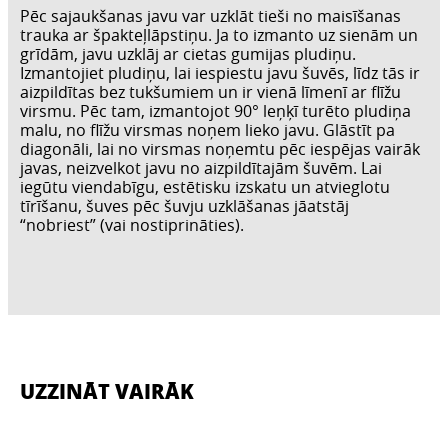
Pēc sajaukšanas javu var uzklāt tieši no maisīšanas
trauka ar špakteļlāpstiņu. Ja to izmanto uz sienām un
grīdām, javu uzklāj ar cietas gumijas pludiņu.
Izmantojiet pludiņu, lai iespiestu javu šuvēs, līdz tās ir
aizpildītas bez tukšumiem un ir vienā līmenī ar flīžu
virsmu. Pēc tam, izmantojot 90° leņķī turēto pludiņa
malu, no flīžu virsmas noņem lieko javu. Glāstīt pa
diagonāli, lai no virsmas noņemtu pēc iespējas vairāk
javas, neizvelkot javu no aizpildītajām šuvēm. Lai
iegūtu viendabīgu, estētisku izskatu un atvieglotu
tīrīšanu, šuves pēc šuvju uzklāšanas jāatstāj
“nobriest” (vai nostiprināties).
UZZINĀT VAIRĀK