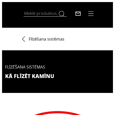
Flīzēšana sistēmas
FLĪZĒŠANA SISTĒMAS
KĀ FLĪZĒT KAMĪNU