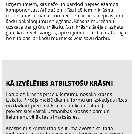
uzņēmumiem, kas ražo un pārdod nepieciešamos
komponentus. Arī dažiem flīžu licējiem ir krāšņu
mūrēšanas iemaņas, un pēc tiem ir liels pieprasījums
šādu pakalpojumu sniegšanā. Krāsns mūrēšanu
uzskata par grūtu mākslu. Gan krāsns ārējais izskats,
gan, kas ir vēl svarīgāk, aprīkojuma izturība ir atkarīga
no rūpības, ar kādu mūrnieks veic savu darbu.
KĀ IZVĒLĒTIES ATBILSTOŠU KRĀSNI
Ļoti bieži krāsns pircēju lēmumu nosaka krāsns
izskats. Pircējs meklē tīkamu formu un izskatīgas flīzes
un dažkārt piemirst krāsns funkcionalitāti. Ja
pievērsīsiet vairāk uzmanības krāsns tipam un
lielumam, vēlāk tas atmaksāsies.
Krāsns būs komfortabls siltuma avots tikai tādā