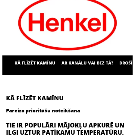
KĀ FLĪZĒT KAMĪNU
AR KANĀLU VAI BEZ TĀ?
DROŠĪB
KĀ FLĪZĒT KAMĪNU
Pareizo prioritāšu noteikšana
TIE IR POPULĀRI MĀJOKĻU APKURĒ UN
ILGI UZTUR PATĪKAMU TEMPERATŪRU.