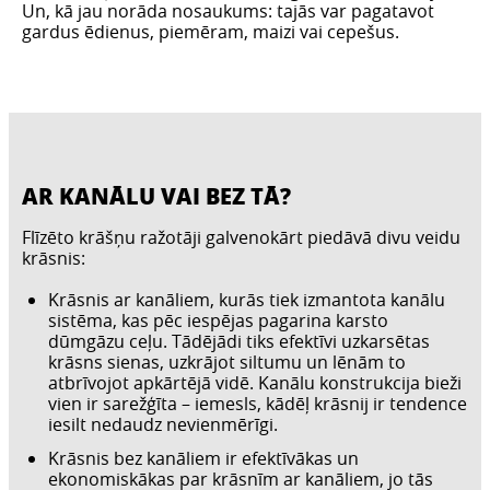
Un, kā jau norāda nosaukums: tajās var pagatavot
gardus ēdienus, piemēram, maizi vai cepešus.
AR KANĀLU VAI BEZ TĀ?
Flīzēto krāšņu ražotāji galvenokārt piedāvā divu veidu
krāsnis:
Krāsnis ar kanāliem, kurās tiek izmantota kanālu
sistēma, kas pēc iespējas pagarina karsto
dūmgāzu ceļu. Tādējādi tiks efektīvi uzkarsētas
krāsns sienas, uzkrājot siltumu un lēnām to
atbrīvojot apkārtējā vidē. Kanālu konstrukcija bieži
vien ir sarežģīta – iemesls, kādēļ krāsnij ir tendence
iesilt nedaudz nevienmērīgi.
Krāsnis bez kanāliem ir efektīvākas un
ekonomiskākas par krāsnīm ar kanāliem, jo tās