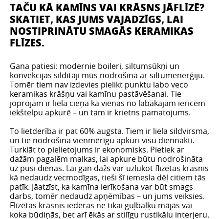
TAČU KĀ KAMĪNS VAI KRĀSNS JĀFLĪZĒ?
SKATIET, KAS JUMS VAJADZĪGS, LAI
NOSTIPRINĀTU SMAGĀS KERAMIKAS
FLĪZES.
Gana patiesi: modernie boileri, siltumsūkņi un
konvekcijas sildītāji mūs nodrošina ar siltumenerģiju.
Tomēr tiem nav izdevies pielikt punktu labo veco
keramikas krāšņu vai kamīnu pastāvēšanai. Tie
joprojām ir lielā cieņā kā vienas no labākajām ierīcēm
iekštelpu apkurē – un tam ir krietns pamatojums.
To lietderība ir pat 60% augsta. Tiem ir liela sildvirsma,
un tie nodrošina vienmērīgu apkuri visu diennakti.
Turklāt to pielietojums ir ekonomisks. Pietiek ar
dažām pagalēm malkas, lai apkure būtu nodrošināta
uz pusi dienas. Lai gan dažs var uzlūkot flīzētās krāsnis
kā nedaudz vecmodīgas, tieši šī iemesla dēļ citiem tās
patīk. Jāatzīst, ka kamīna ierīkošana var būt smags
darbs, tomēr nedaudz apņēmības – un jums veiksies.
Flīzētas krāsnis iederas ne tikai guļbaļķu mājās vai
koka būdiņās, bet arī ēkās ar stilīgu rustikālu interjeru.