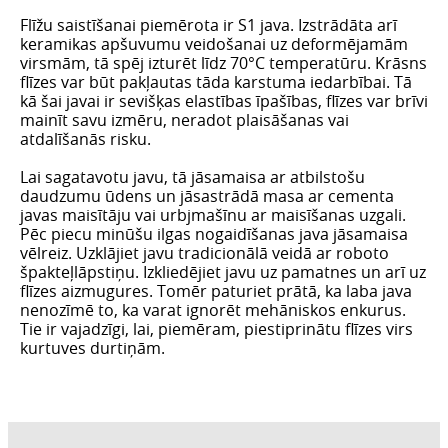
Flīžu saistīšanai piemērota ir S1 java. Izstrādāta arī
keramikas apšuvumu veidošanai uz deformējamām
virsmām, tā spēj izturēt līdz 70°C temperatūru. Krāsns
flīzes var būt pakļautas tāda karstuma iedarbībai. Tā
kā šai javai ir sevišķas elastības īpašības, flīzes var brīvi
mainīt savu izmēru, neradot plaisāšanas vai
atdalīšanās risku.
Lai sagatavotu javu, tā jāsamaisa ar atbilstošu
daudzumu ūdens un jāsastrādā masa ar cementa
javas maisītāju vai urbjmašīnu ar maisīšanas uzgali.
Pēc piecu minūšu ilgas nogaidīšanas java jāsamaisa
vēlreiz. Uzklājiet javu tradicionālā veidā ar roboto
špakteļlāpstiņu. Izkliedējiet javu uz pamatnes un arī uz
flīzes aizmugures. Tomēr paturiet prātā, ka laba java
nenozīmē to, ka varat ignorēt mehāniskos enkurus.
Tie ir vajadzīgi, lai, piemēram, piestiprinātu flīzes virs
kurtuves durtiņām.