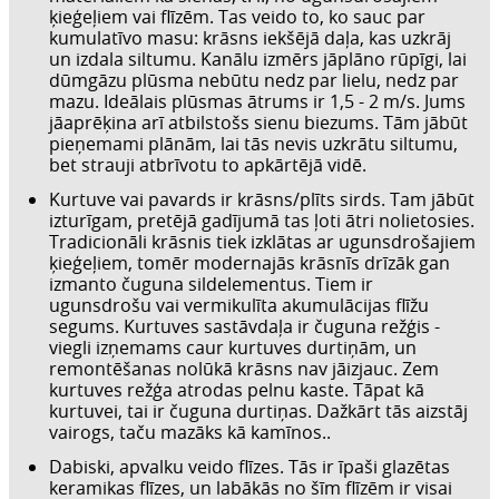
ķieģeļiem vai flīzēm. Tas veido to, ko sauc par
kumulatīvo masu: krāsns iekšējā daļa, kas uzkrāj
un izdala siltumu. Kanālu izmērs jāplāno rūpīgi, lai
dūmgāzu plūsma nebūtu nedz par lielu, nedz par
mazu. Ideālais plūsmas ātrums ir 1,5 - 2 m/s. Jums
jāaprēķina arī atbilstošs sienu biezums. Tām jābūt
pieņemami plānām, lai tās nevis uzkrātu siltumu,
bet strauji atbrīvotu to apkārtējā vidē.
Kurtuve vai pavards ir krāsns/plīts sirds. Tam jābūt
izturīgam, pretējā gadījumā tas ļoti ātri nolietosies.
Tradicionāli krāsnis tiek izklātas ar ugunsdrošajiem
ķieģeļiem, tomēr modernajās krāsnīs drīzāk gan
izmanto čuguna sildelementus. Tiem ir
ugunsdrošu vai vermikulīta akumulācijas flīžu
segums. Kurtuves sastāvdaļa ir čuguna režģis -
viegli izņemams caur kurtuves durtiņām, un
remontēšanas nolūkā krāsns nav jāizjauc. Zem
kurtuves režģa atrodas pelnu kaste. Tāpat kā
kurtuvei, tai ir čuguna durtiņas. Dažkārt tās aizstāj
vairogs, taču mazāks kā kamīnos..
Dabiski, apvalku veido flīzes. Tās ir īpaši glazētas
keramikas flīzes, un labākās no šīm flīzēm ir visai