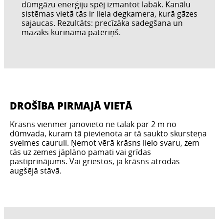
dūmgāzu enerģiju spēj izmantot labāk. Kanālu
sistēmas vietā tās ir liela degkamera, kurā gāzes
sajaucas. Rezultāts: precīzāka sadegšana un
mazāks kurināmā patēriņš.
DROŠĪBA PIRMAJĀ VIETĀ
Krāsns vienmēr jānovieto ne tālāk par 2 m no
dūmvada, kuram tā pievienota ar tā saukto skursteņa
svelmes cauruli. Ņemot vērā krāsns lielo svaru, zem
tās uz zemes jāplāno pamati vai grīdas
pastiprinājums. Vai griestos, ja krāsns atrodas
augšējā stāvā.