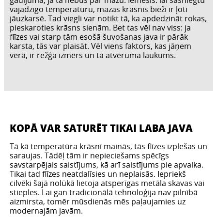
gadījumā, ja tā nebūs par mazu. Iemesls: lai sasniegtu
vajadzīgo temperatūru, mazas krāsnis bieži ir ļoti
jāuzkarsē. Tad viegli var notikt tā, ka apdedzināt rokas,
pieskaroties krāsns sienām. Bet tas vēl nav viss: ja
flīzes vai starp tām esošā šuvošanas java ir pārāk
karsta, tās var plaisāt. Vēl viens faktors, kas jāņem
vērā, ir režģa izmērs un tā atvēruma laukums.
KOPĀ VAR SATURĒT TIKAI LABA JAVA
Tā kā temperatūra krāsnī mainās, tās flīzes izplešas un
saraujas. Tādēļ tām ir nepieciešams spēcīgs
savstarpējais saistījums, kā arī saistījums pie apvalka.
Tikai tad flīzes neatdalīsies un neplaisās. Iepriekš
cilvēki šajā nolūkā lietoja atsperīgas metāla skavas vai
stieples. Lai gan tradicionālā tehnoloģija nav pilnībā
aizmirsta, tomēr mūsdienās mēs paļaujamies uz
modernajām javām.