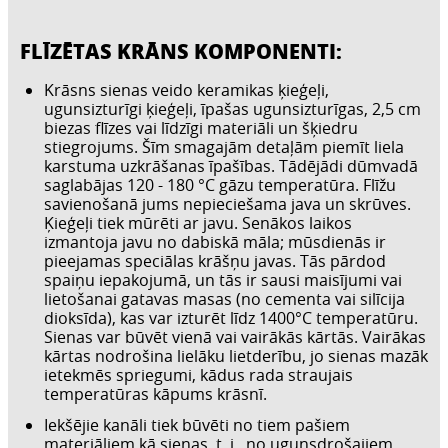
FLĪZĒTAS KRĀNS KOMPONENTI:
Krāsns sienas veido keramikas ķieģeļi,
ugunsizturīgi ķieģeļi, īpašas ugunsizturīgas, 2,5 cm
biezas flīzes vai līdzīgi materiāli un šķiedru
stiegrojums. Šīm smagajām detaļām piemīt liela
karstuma uzkrāšanas īpašības. Tādējādi dūmvadā
saglabājas 120 - 180 °C gāzu temperatūra. Flīžu
savienošanā jums nepieciešama java un skrūves.
Ķieģeļi tiek mūrēti ar javu. Senākos laikos
izmantoja javu no dabiskā māla; mūsdienās ir
pieejamas speciālas krāšņu javas. Tās pārdod
spaiņu iepakojumā, un tās ir sausi maisījumi vai
lietošanai gatavas masas (no cementa vai silīcija
dioksīda), kas var izturēt līdz 1400°C temperatūru.
Sienas var būvēt vienā vai vairākās kārtās. Vairākas
kārtas nodrošina lielāku lietderību, jo sienas mazāk
ietekmēs spriegumi, kādus rada straujais
temperatūras kāpums krāsnī.
Iekšējie kanāli tiek būvēti no tiem pašiem
materiāliem kā sienas, t. i., no ugunsdrošajiem