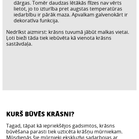
dārgas. Tomēr daudzas lētākās flīzes nav vērts
lietot, jo to izturība pret augstas temperatūras
iedarbību ir pārāk maza. Apvalkam galvenokārt ir
dekoratīva funkcija.
Nedrīkst aizmirst: krāsns tuvumā jābūt malkas vietai.
Ļoti bieži tāda tiek iebūvēta kā vienota krāsns
sastāvdaļa.
KURŠ BŪVĒS KRĀSNI?
Tagad, tāpat kā iepriekšējos gadsimtos, krāsns
būvēšana parasti tiek uzticēta krāšņu mūrniekam.
Mūsdienās šie mūrnieki ekskluzīvi sadarbojas ar