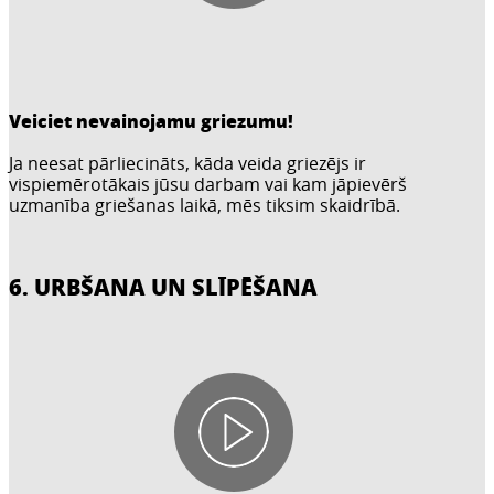
Veiciet nevainojamu griezumu!
Ja neesat pārliecināts, kāda veida griezējs ir
vispiemērotākais jūsu darbam vai kam jāpievērš
uzmanība griešanas laikā, mēs tiksim skaidrībā.
6. URBŠANA UN SLĪPĒŠANA