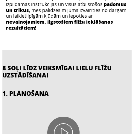
padomus
izpildāmas instrukcijas un visus atbilstošos
un trikus
, mēs palīdzēsim jums izvairīties no dārgām
un laikietilpīgām kļūdām un lepoties ar
nevainojamiem, ilgstošiem flīžu ieklāšanas
rezultātiem!
8 SOĻI LĪDZ VEIKSMĪGAI LIELU FLĪŽU
UZSTĀDĪŠANAI
1. PLĀNOŠANA