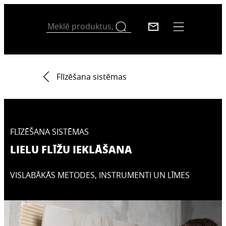
Flīzēšana sistēmas
FLĪZĒŠANA SISTĒMAS
LIELU FLĪŽU IEKLĀŠANA
VISLABĀKĀS METODES, INSTRUMENTI UN LĪMES