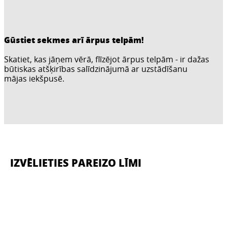
Gūstiet sekmes arī ārpus telpām!
Skatiet, kas jāņem vērā, flīzējot ārpus telpām - ir dažas
būtiskas atšķirības salīdzinājumā ar uzstādīšanu
mājas iekšpusē.
IZVĒLIETIES PAREIZO LĪMI