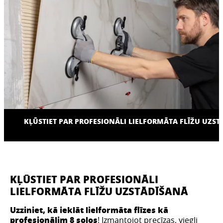
KĻŪSTIET PAR PROFESIONĀLI LIELFORMĀTA FLĪŽU UZS
KĻŪSTIET PAR PROFESIONĀLI
LIELFORMĀTA FLĪŽU UZSTĀDĪŠANĀ
Uzziniet, kā ieklāt lielformāta flīzes kā
profesionālim 8 soļos
! Izmantojot precīzas, viegli