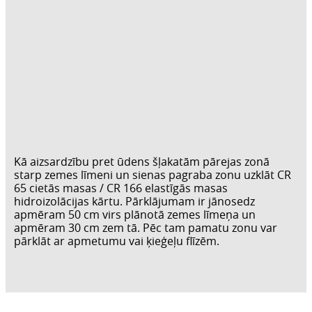
Kā aizsardzību pret ūdens šļakatām pārejas zonā
starp zemes līmeni un sienas pagraba zonu uzklāt CR
65 cietās masas / CR 166 elastīgās masas
hidroizolācijas kārtu. Pārklājumam ir jānosedz
apmēram 50 cm virs plānotā zemes līmeņa un
apmēram 30 cm zem tā. Pēc tam pamatu zonu var
pārklāt ar apmetumu vai ķieģeļu flīzēm.