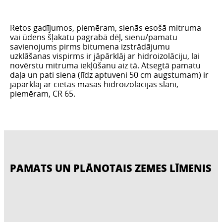
Retos gadījumos, piemēram, sienās esošā mitruma
vai ūdens šļakatu pagrabā dēļ, sienu/pamatu
savienojums pirms bitumena izstrādājumu
uzklāšanas vispirms ir jāpārklāj ar hidroizolāciju, lai
novērstu mitruma iekļūšanu aiz tā. Atsegtā pamatu
daļa un pati siena (līdz aptuveni 50 cm augstumam) ir
jāpārklāj ar cietas masas hidroizolācijas slāni,
piemēram, CR 65.
PAMATS UN PLĀNOTAIS ZEMES LĪMENIS