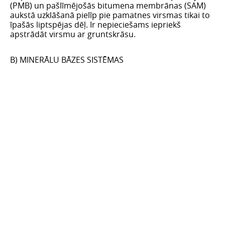
(PMB) un pašlīmējošās bitumena membrānas (SAM)
aukstā uzklāšanā pielīp pie pamatnes virsmas tikai to
īpašās liptspējas dēļ. Ir nepieciešams iepriekš
apstrādāt virsmu ar gruntskrāsu.
B) MINERĀLU BĀZES SISTĒMAS