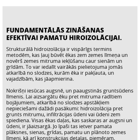
FUNDAMENTĀLĀS ZINĀŠANAS
EFEKTĪVAI PAMATU HIROIZOLĀCIJAI.
Strukturālā hidroizolācija ir vispārīgs termins
metodēm, kas ļauj būvēt ēkas zem zemes līmeņa un
novērš zemes mitruma iekļūšanu caur sienām un
grīdām. To var iedalīt vairākās pielietojuma jomās
atkarībā no slodzes, kurām ēka ir pakļauta, un
vajadzībām, kas jāapmierina.
Nokrišņi iesūcas augsnē, un paaugstinās gruntsūdens
līmenis. Lai aizsargātu ēku pret mitruma radītiem
bojājumiem, atkarībā no slodzes apstākļiem
nepieciešami dažādi pasākumi: hidroizolācija pret
grunts mitrumu, infiltrācijas ūdeni vai ūdeni zem
spiediena. Visas ēkas daļas, kas saskaras ar augsni un
ūdeni, ir jāaizsargā. Jo īpaši tas ietver pamata
plāksnes, sienas, grīdas, pamatu un plānoto zemes
līmeni, kā arī konstrukcijas detaļas, piemēram,