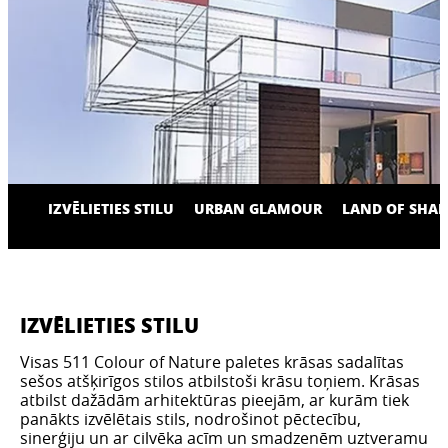
IZVĒLIETIES STILU
URBAN GLAMOUR
LAND OF SHAP
IZVĒLIETIES STILU
Visas 511 Colour of Nature paletes krāsas sadalītas
sešos atšķirīgos stilos atbilstoši krāsu toņiem. Krāsas
atbilst dažādām arhitektūras pieejām, ar kurām tiek
panākts izvēlētais stils, nodrošinot pēctecību,
sinerģiju un ar cilvēka acīm un smadzenēm uztveramu