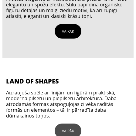
elegantu un spožu efektu. Stilu papildina organisko
figūru detaļas un maigi ziedu motīvi, kā arī rūpīgi
atlasīti, eleganti un klasiski krāsu toņi.
VAIRĀK
LAND OF SHAPES
Aizraujoša spēle ar līnijām un figūrām praktiskā,
modernā pilsētu un piepilsētu arhitektūrā. Dabā
atrodamās formas atspoguļojas cilvēka radītās
formās un elementos – tā ir pārradīta daba
dūmakainos toņos.
VAIRĀK