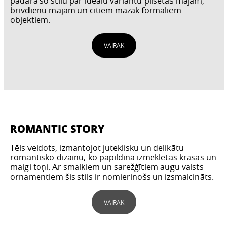
padara šo stilu par ideālu variantu pilsētas mājām,
brīvdienu mājām un citiem mazāk formāliem
objektiem.
VAIRĀK
ROMANTIC STORY
Tēls veidots, izmantojot juteklisku un delikātu
romantisko dizainu, ko papildina izmeklētas krāsas un
maigi toņi. Ar smalkiem un sarežģītiem augu valsts
ornamentiem šis stils ir nomierinošs un izsmalcināts.
VAIRĀK