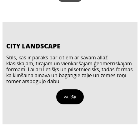
CITY LANDSCAPE
Stils, kas ir pārāks par citiem ar savām allaž
klasiskajām, tīrajām un vienkāršajām ģeometriskajām
formām. Lai arī lietišķs un pilsētniecisks, tādas formas
kā klinšaina ainava un bagātīgie zaļie un zemes toņi
tomēr atspoguļo dabu.
VAIRĀK