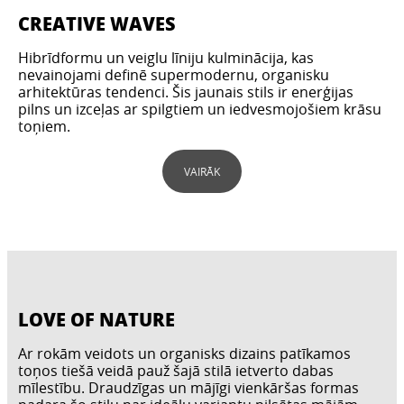
CREATIVE WAVES
Hibrīdformu un veiglu līniju kulminācija, kas
nevainojami definē supermodernu, organisku
arhitektūras tendenci. Šis jaunais stils ir enerģijas
pilns un izceļas ar spilgtiem un iedvesmojošiem krāsu
toņiem.
VAIRĀK
LOVE OF NATURE
Ar rokām veidots un organisks dizains patīkamos
toņos tiešā veidā pauž šajā stilā ietverto dabas
mīlestību. Draudzīgas un mājīgi vienkāršas formas