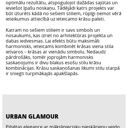
optimālu rezultātu, atspoguļojot dažādas sajūtas un
ieviešot īpašu noskaņu. Tādējādi katrs projekts var
būt izturēts kādā no sešiem stiliem, rūpīgi ņemot vērā
ieteikumus attiecībā uz ieteicamo krāsu paleti.
Katram no sešiem stiliem ir savs simbols un
nosaukums, kas izriet no arhitektūras projekta un
dabas iedvesmas. Lai efekts būtu maksimāli
harmonisks, ieteicams kombinēt krāsas viena stila
ietvaros – krāsas ar vienādu simbolu. Nedaudz
pārdrošāks, tomēr joprojām harmonisks
saskaņojums ir divu blakus esošu stilu krāsu
kombinācijas. Krāsu saskaņošanas likumi stilu starpā
ir sniegti turpmākajās apakšlapās.
URBAN GLAMOUR
Pilsētas elegance ar māksliniecisku pieskārienu veido